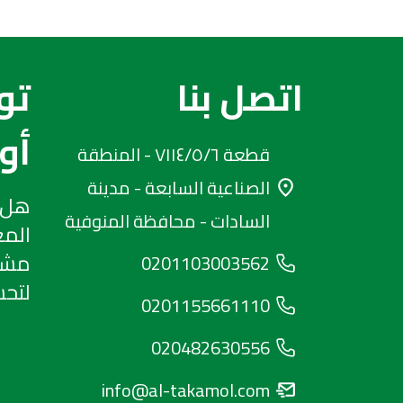
اتصل بنا
تو
أو
قطعة ٧١١٤/٥/٦ - المنطقة
الصناعية السابعة - مدينة
هل 
السادات - محافظة المنوفية
المع
مشار
0201103003562
لتحس
0201155661110
020482630556
info@al-takamol.com