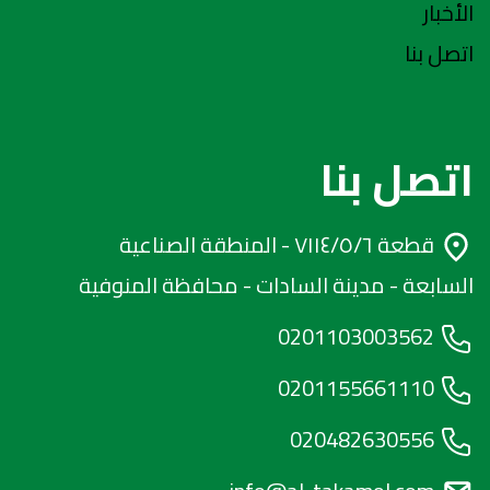
الأخبار
اتصل بنا
اتصل بنا
قطعة ٧١١٤/٥/٦ - المنطقة الصناعية
السابعة - مدينة السادات - محافظة المنوفية
0201103003562
0201155661110
020482630556