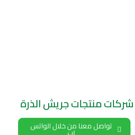
[rank_math_breadcrumb]
شركات منتجات جريش الذرة
تواصل معنا من خلال الواتس
اب